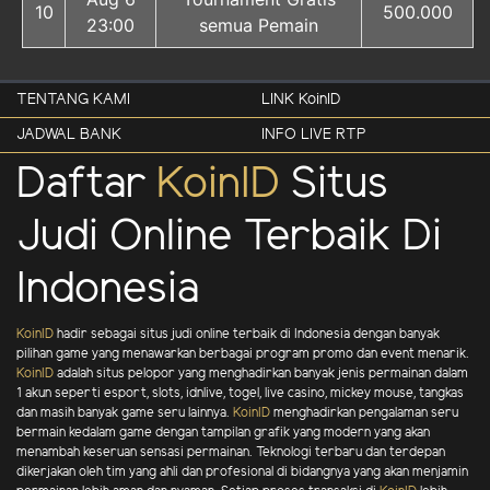
10
500.000
23:00
semua Pemain
TENTANG KAMI
LINK KoinID
JADWAL BANK
INFO LIVE RTP
Daftar
KoinID
Situs
Judi Online Terbaik Di
Indonesia
KoinID
hadir sebagai situs judi online terbaik di Indonesia dengan banyak
pilihan game yang menawarkan berbagai program promo dan event menarik.
KoinID
adalah situs pelopor yang menghadirkan banyak jenis permainan dalam
1 akun seperti esport, slots, idnlive, togel, live casino, mickey mouse, tangkas
dan masih banyak game seru lainnya.
KoinID
menghadirkan pengalaman seru
bermain kedalam game dengan tampilan grafik yang modern yang akan
menambah keseruan sensasi permainan. Teknologi terbaru dan terdepan
dikerjakan oleh tim yang ahli dan profesional di bidangnya yang akan menjamin