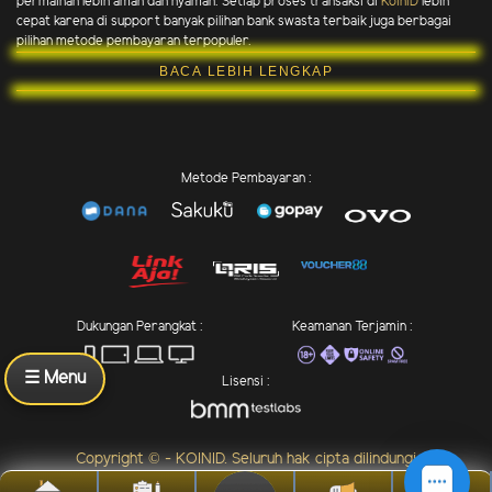
permainan lebih aman dan nyaman. Setiap proses transaksi di
KoinID
lebih
cepat karena di support banyak pilihan bank swasta terbaik juga berbagai
pilihan metode pembayaran terpopuler.
BACA LEBIH LENGKAP
Metode Pembayaran :
Dukungan Perangkat :
Keamanan Terjamin :
☰ Menu
Lisensi :
Copyright © - KOINID. Seluruh hak cipta dilindungi