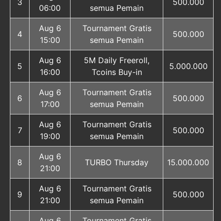
3
500.000
06:00
semua Pemain
Aug 6
Tournament Gratis
4
500.000
15:00
semua Pemain
Aug 6
5M Daily Freeroll,
5
5.000.000
16:00
Tcoins Buy-in
Aug 6
Tournament Gratis
6
500.000
17:00
semua Pemain
Aug 6
Tournament Gratis
7
500.000
19:00
semua Pemain
Aug 6
8
TURBO Thursday
15.000.000
21:00
Aug 6
Tournament Gratis
9
500.000
21:00
semua Pemain
Aug 6
Tournament Gratis